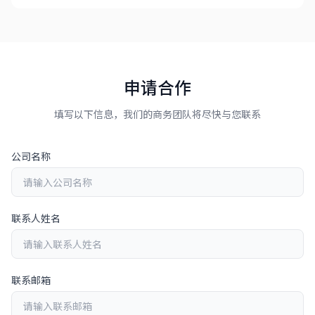
申请合作
填写以下信息，我们的商务团队将尽快与您联系
公司名称
联系人姓名
联系邮箱