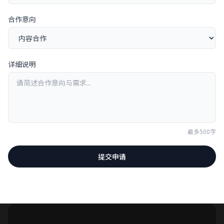
合作意向
详细说明
最多500字
提交申请